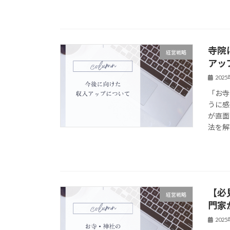
寺院
経営戦略
アッ
202
「お寺
うに感
が直面
法を解説
【必
経営戦略
門家
202