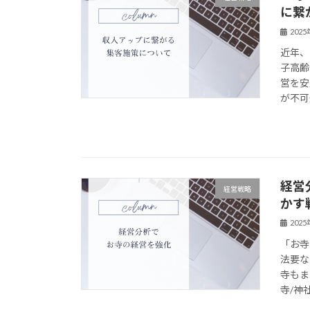
に繋
202
近年、
子高齢
営を安
が不可
経営
経営戦略
かす
202
「お寺
法要な
寺もま
寺/神