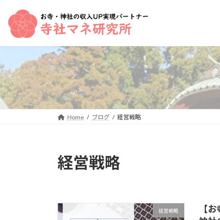
コ
ナ
ン
ビ
テ
ゲ
ン
ー
ツ
シ
へ
ョ
ス
ン
キ
に
ッ
移
プ
動
Home
ブログ
経営戦略
経営戦略
【お
経営戦略