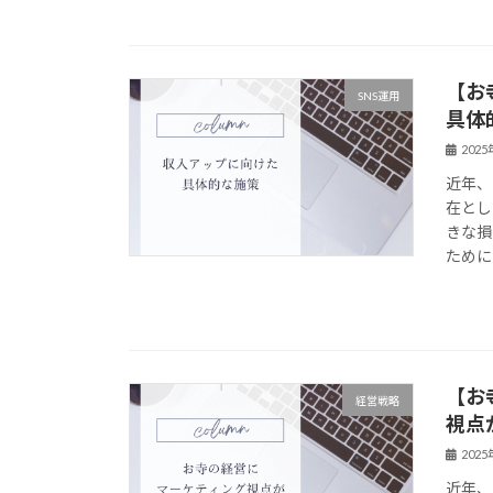
【お
SNS運用
具体
202
近年、
在とし
きな損
ために
【お
経営戦略
視点
202
近年、