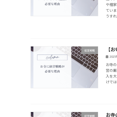
や檀家
ていま
うすれ
【お
経営戦略
202
お寺の
営の厳
入を大
けでは
お寺
経営戦略