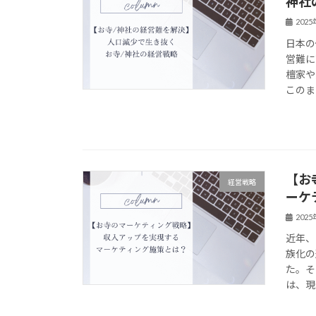
神社
202
日本の
営難に
檀家や
このま
【お
経営戦略
ーケ
202
近年、
族化の
た。そ
は、現