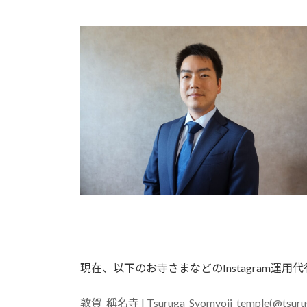
現在、以下のお寺さまなどのInstagram運
敦賀_稱名寺 | Tsuruga_Syomyoji_temple(@tsuru