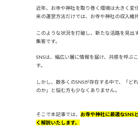
更
近年、お寺や神社を取り巻く環境は大きく変
新
日
来の運営方法だけでは、お寺や神社の収入維
時
:
このような状況を打破し、新たな活路を見出す
集客です。
SNSは、幅広い層に情報を届け、共感を呼ぶ
す。
しかし、数多くのSNSが存在する中で、「ど
のか」と悩む方も少なくありません。
そこで本記事では、
お寺や神社に最適なSNS
く解説いたします。