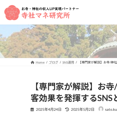
コ
ナ
ン
ビ
テ
ゲ
ン
ー
ツ
シ
へ
ョ
ス
ン
キ
に
ッ
移
プ
動
Home
ブログ
SNS運用
【専門家が解説】お寺/神社
【専門家が解説】お寺/
客効果を発揮するSN
最
2025年4月24日
2025年5月2日
sato.k
終