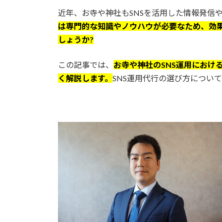
更
近年、お寺や神社もSNSを活用した情報発信
新
日
は専門的な知識やノウハウが必要なため、効
時
しょうか?
:
この記事では、
お寺や神社のSNS運用におけ
く解説します。
SNS運用代行の選び方につい