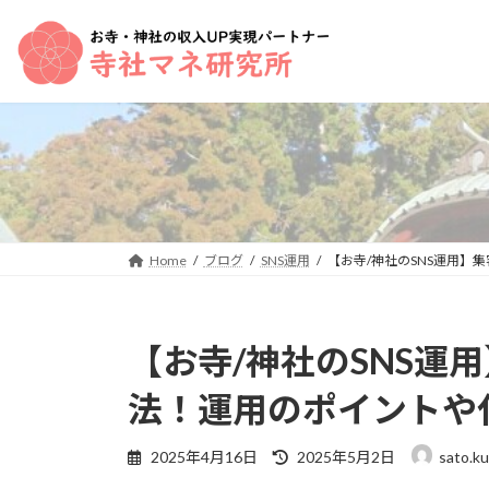
コ
ナ
ン
ビ
テ
ゲ
ン
ー
ツ
シ
へ
ョ
ス
ン
キ
に
ッ
移
プ
動
Home
ブログ
SNS運用
【お寺/神社のSNS運用
【お寺/神社のSNS運
法！運用のポイントや
最
2025年4月16日
2025年5月2日
sato.k
終