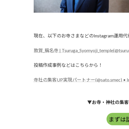
現在、以下のお寺さまなどのInstagram運
敦賀_稱名寺 | Tsuruga_Syomyoji_temple(@tsuru
投稿作成事例などはこちらから！
寺社の集客UP実現パートナー(@sato.smec) • I
▼お寺・神社の集客
まずは